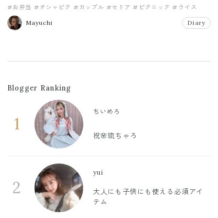
#お弁当
#オシャピク
#カップル
#セリア
#ピクニック
#ライス
Mayuchi
Diary
Blogger Ranking
ちいめろ
1
祝🌸琉ちゃろ
yui
2
大人にも子供にも使える必須アイ
テム