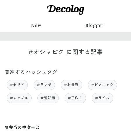
New
Blogger
#オシャピク に関する記事
関連するハッシュタグ
#セリア
#ランチ
#お弁当
#ピクニック
#カップル
#遠距離
#手作り
#ライス
お弁当の中身👀💞