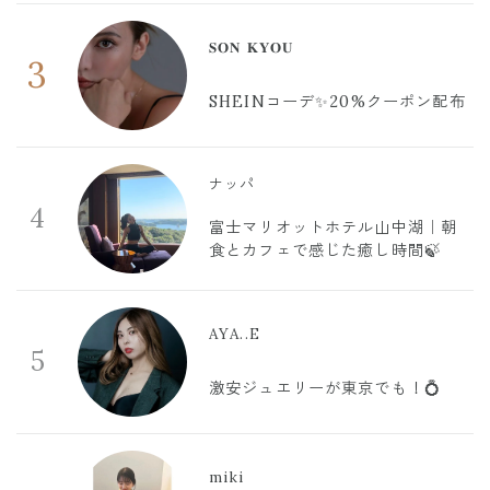
𝐒𝐎𝐍 𝐊𝐘𝐎𝐔
3
SHEINコーデ✨20%クーポン配布
ナッパ
4
富士マリオットホテル山中湖｜朝
食とカフェで感じた癒し時間🍃
AYA..E
5
激安ジュエリーが東京でも！💍
miki