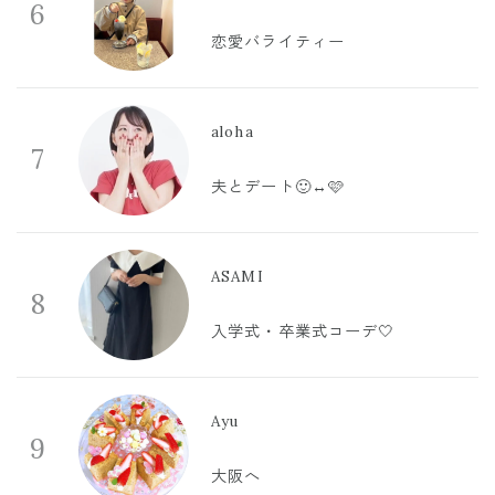
6
恋愛バライティー
aloha
7
夫とデート🙂‍↔️🩷
ASAMI
8
入学式・卒業式コーデ🤍
Ayu
9
大阪へ