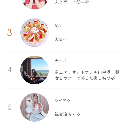
夫とデート🙂‍↔️🩷
Ayu
3
大阪へ
ナッパ
4
富士マリオットホテル山中湖｜朝
食とカフェで感じた癒し時間🍃
ちいめろ
5
祝🌸琉ちゃろ