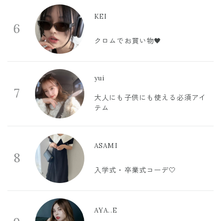
KEI
6
クロムでお買い物🖤
yui
7
大人にも子供にも使える必須アイ
テム
ASAMI
8
入学式・卒業式コーデ🤍
AYA..E