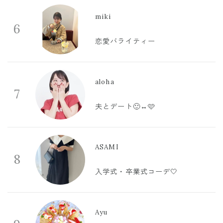
miki
6
恋愛バライティー
aloha
7
夫とデート🙂‍↔️🩷
ASAMI
8
入学式・卒業式コーデ🤍
Ayu