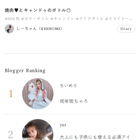
焼肉♥️とキャンドゥのボトル😶
#100均
#カラーボトル
#キャンドゥ
#クリアボトル
#スマイリー
#スムージーボトル
しーちゃん（SHIHOMI）
Diary
Blogger Ranking
ちいめろ
1
祝🌸琉ちゃろ
yui
2
大人にも子供にも使える必須アイ