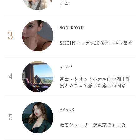
テム
𝐒𝐎𝐍 𝐊𝐘𝐎𝐔
3
SHEINコーデ✨20%クーポン配布
ナッパ
4
富士マリオットホテル山中湖｜朝
食とカフェで感じた癒し時間🍃
AYA..E
5
激安ジュエリーが東京でも！💍