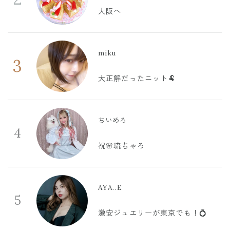
大阪へ
miku
3
大正解だったニット🐏
ちいめろ
4
祝🌸琉ちゃろ
AYA..E
5
激安ジュエリーが東京でも！💍