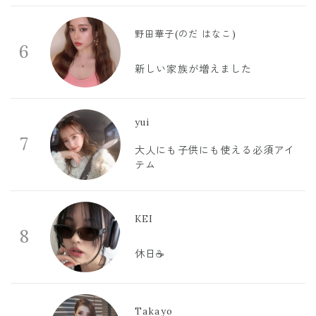
野田華子(のだ はなこ)
6
新しい家族が増えました
yui
7
大人にも子供にも使える必須アイ
テム
KEI
8
休日☕️
Takayo