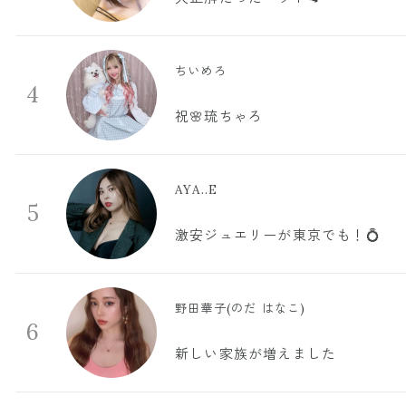
ちいめろ
4
祝🌸琉ちゃろ
AYA..E
5
激安ジュエリーが東京でも！💍
野田華子(のだ はなこ)
6
新しい家族が増えました