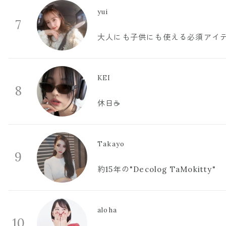
yui
7
大人にも子供にも使える必須アイ
KEI
8
休日☕️
Takayo
9
約15年の"Decolog TaMokitty"
aloha
10