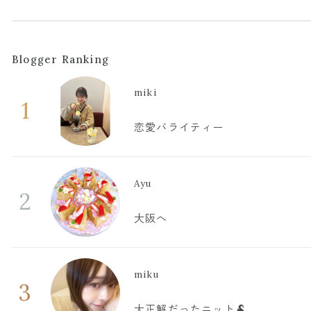
Blogger Ranking
miki
1
恋愛バライティー
Ayu
2
大阪へ
miku
3
大正解だったニット🐏