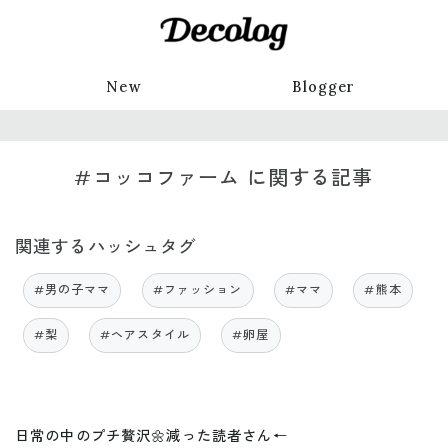
New
Blogger
#コッコファーム に関する記事
関連するハッシュタグ
#男の子ママ
#ファッション
#ママ
#熊本
#梨
#ヘアスタイル
#卵屋
日常の中のプチ贅沢🌼減った読者さん←