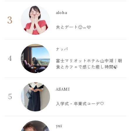
aloha
3
夫とデート🙂‍↔️🩷
ナッパ
4
富士マリオットホテル山中湖｜朝
食とカフェで感じた癒し時間🍃
ASAMI
5
入学式・卒業式コーデ🤍
yui