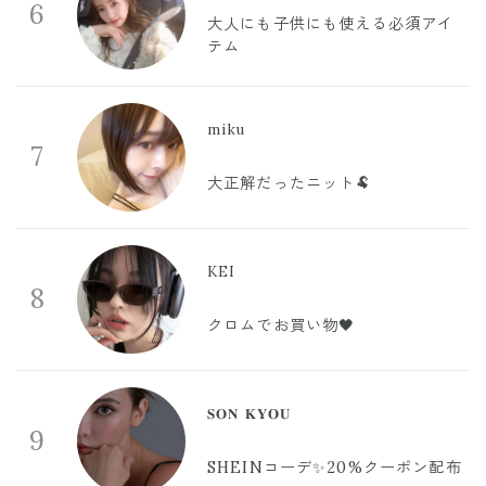
6
大人にも子供にも使える必須アイ
テム
miku
7
大正解だったニット🐏
KEI
8
クロムでお買い物🖤
𝐒𝐎𝐍 𝐊𝐘𝐎𝐔
9
SHEINコーデ✨20%クーポン配布