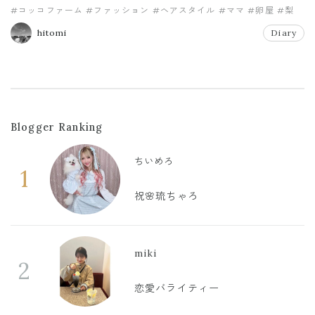
#コッコファーム
#ファッション
#ヘアスタイル
#ママ
#卵屋
#梨
hitomi
Diary
Blogger Ranking
ちいめろ
1
祝🌸琉ちゃろ
miki
2
恋愛バライティー