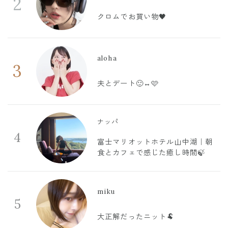
2
クロムでお買い物🖤
aloha
3
夫とデート🙂‍↔️🩷
ナッパ
4
富士マリオットホテル山中湖｜朝
食とカフェで感じた癒し時間🍃
miku
5
大正解だったニット🐏