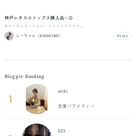
神戸レタス☆トップス購入品✨😉
#イレギュラーヘムレースフリルブラウス
#オープンショルダーフリルブラウス
しーちゃん（SHIHOMI）
Diary
#シンプルシフォンフレアタンクトップス
#トップス
#プチプラ
#神戸レタス
Blogger Ranking
miki
1
恋愛バライティー
KEI