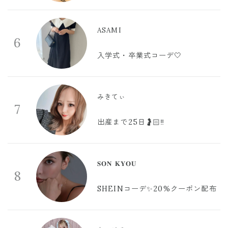
ASAMI
6
入学式・卒業式コーデ🤍
みきてぃ
7
出産まで25日🤰🏻‼️
𝐒𝐎𝐍 𝐊𝐘𝐎𝐔
8
SHEINコーデ✨20%クーポン配布