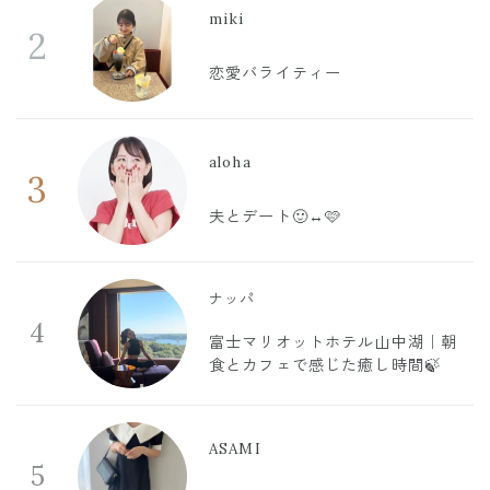
miki
2
恋愛バライティー
aloha
3
夫とデート🙂‍↔️🩷
ナッパ
4
富士マリオットホテル山中湖｜朝
食とカフェで感じた癒し時間🍃
ASAMI
5