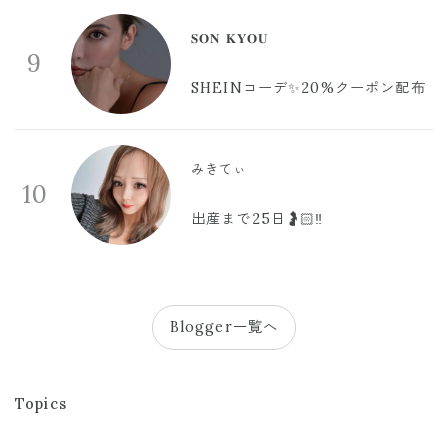
𝐒𝐎𝐍 𝐊𝐘𝐎𝐔
9
SHEINコーデ✨20%クーポン配布
みきてぃ
10
出産まで25日🤰🏻‼️
Blogger一覧へ
Topics