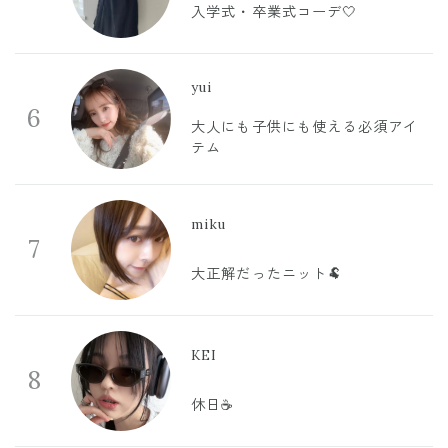
入学式・卒業式コーデ🤍
yui
6
大人にも子供にも使える必須アイ
テム
miku
7
大正解だったニット🐏
KEI
8
休日☕️