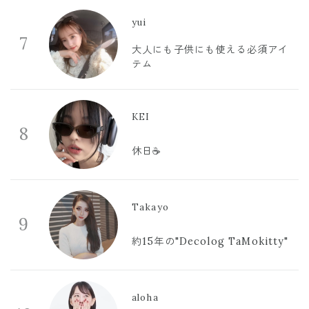
yui
7
大人にも子供にも使える必須アイ
テム
KEI
8
休日☕️
Takayo
9
約15年の"Decolog TaMokitty"
aloha