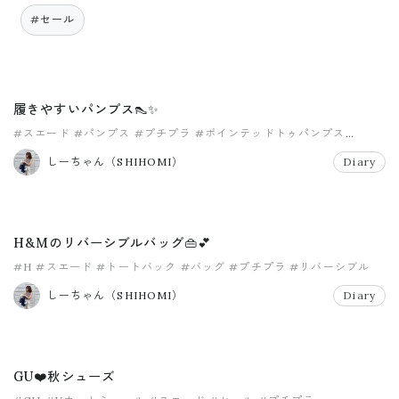
#セール
履きやすいパンプス👠✨
#スエード
#パンプス
#プチプラ
#ポインテッドトゥパンプス
#神戸レタス
#購入品
しーちゃん（SHIHOMI）
Diary
H&Mのリバーシブルバッグ👜💕
#H
#スエード
#トートバック
#バッグ
#プチプラ
#リバーシブル
しーちゃん（SHIHOMI）
Diary
GU❤️秋シューズ