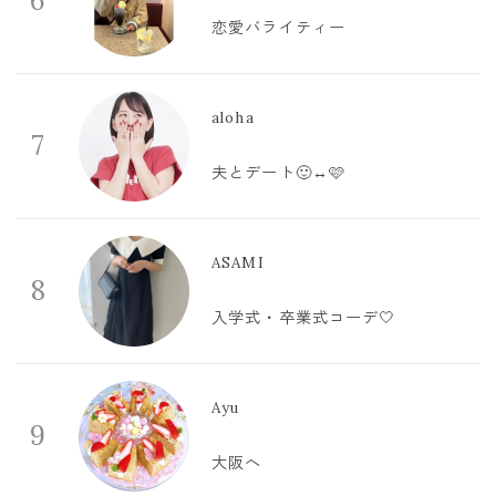
6
恋愛バライティー
aloha
7
夫とデート🙂‍↔️🩷
ASAMI
8
入学式・卒業式コーデ🤍
Ayu
9
大阪へ