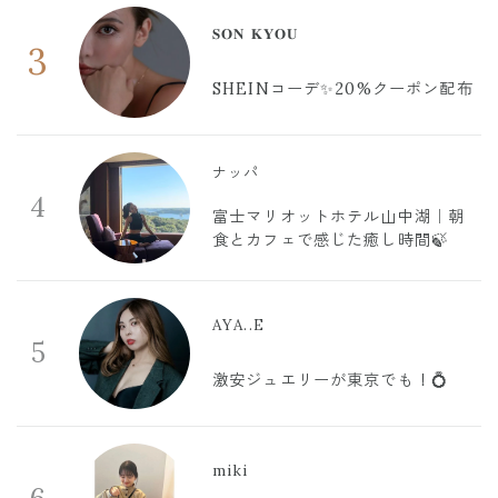
𝐒𝐎𝐍 𝐊𝐘𝐎𝐔
3
SHEINコーデ✨20%クーポン配布
ナッパ
4
富士マリオットホテル山中湖｜朝
食とカフェで感じた癒し時間🍃
AYA..E
5
激安ジュエリーが東京でも！💍
miki