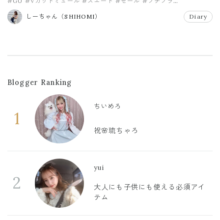
#GU
#Vカットミュール
#スエード
#セール
#プチプラ
#マスタード
しーちゃん（SHIHOMI）
Diary
Blogger Ranking
ちいめろ
1
祝🌸琉ちゃろ
yui
2
大人にも子供にも使える必須アイ
テム