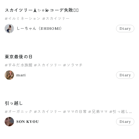
スカイツリー🗼✨⭐️💫コーデ失敗🙅‍♀️
#イルミネーション
#スカイツリー
しーちゃん（SHIHOMI）
Diary
東京最後の日
#すみだ水族館
#スカイツリー
#ソラマチ
mari
Diary
引っ越し
#オーガニック
#スカイツリー
#ママの日常
#兄弟ママ
#引っ越し
#東京タワー
𝐒𝐎𝐍 𝐊𝐘𝐎𝐔
Diary