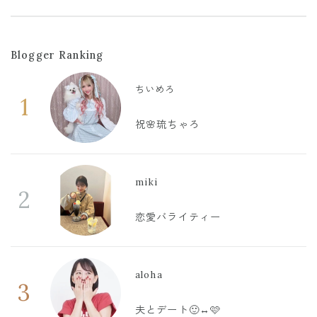
Blogger Ranking
ちいめろ
1
祝🌸琉ちゃろ
miki
2
恋愛バライティー
aloha
3
夫とデート🙂‍↔️🩷