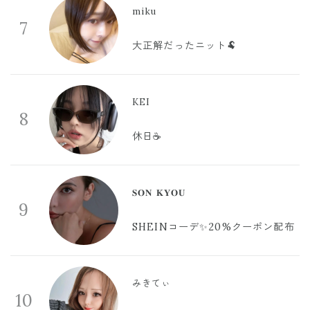
miku
7
大正解だったニット🐏
KEI
8
休日☕️
𝐒𝐎𝐍 𝐊𝐘𝐎𝐔
9
SHEINコーデ✨20%クーポン配布
みきてぃ
10