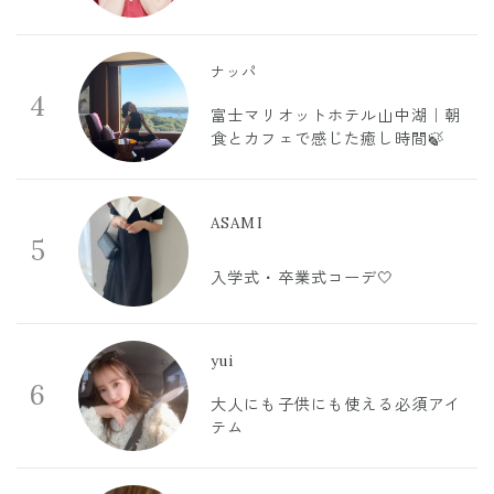
ナッパ
4
富士マリオットホテル山中湖｜朝
食とカフェで感じた癒し時間🍃
ASAMI
5
入学式・卒業式コーデ🤍
yui
6
大人にも子供にも使える必須アイ
テム