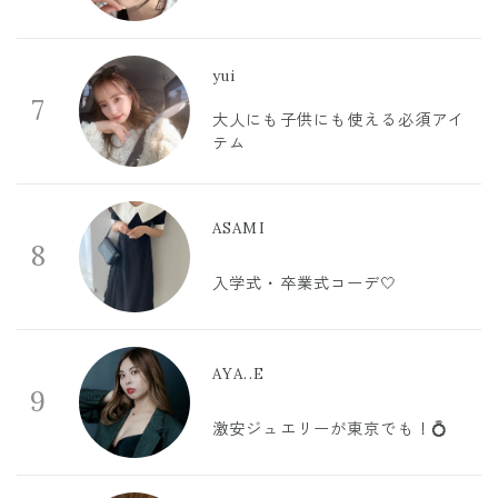
yui
7
大人にも子供にも使える必須アイ
テム
ASAMI
8
入学式・卒業式コーデ🤍
AYA..E
9
激安ジュエリーが東京でも！💍