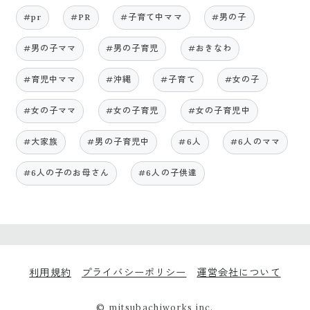
#pr
#PR
#子育て中ママ
#男の子
#男の子ママ
#男の子育児
#おきなわ
#育児中ママ
#沖縄
#子育て
#女の子
#女の子ママ
#女の子育児
#女の子育児中
#大家族
#男の子育児中
#6人
#6人のママ
#6人の子のお母さん
#6人の子供達
利用規約
プライバシーポリシー
運営会社について
© mitsubachiworks inc.