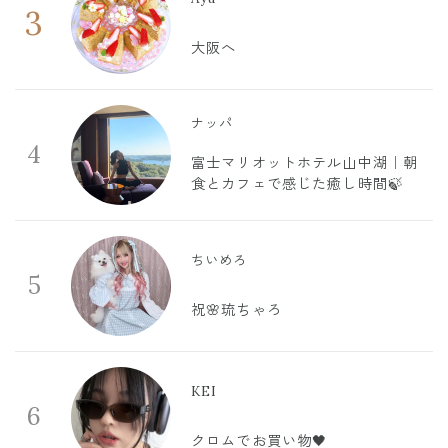
3
大阪へ
ナッパ
4
富士マリオットホテル山中湖｜朝
食とカフェで感じた癒し時間🍃
ちいめろ
5
祝🌸琉ちゃろ
KEI
6
クロムでお買い物🖤