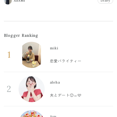
ASAMI
Diary
Blogger Ranking
miki
1
恋愛バライティー
aloha
2
夫とデート🙂‍↔️🩷
Ayu