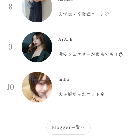
8
入学式・卒業式コーデ🤍
AYA..E
9
激安ジュエリーが東京でも！💍
miku
10
大正解だったニット🐏
Blogger一覧へ