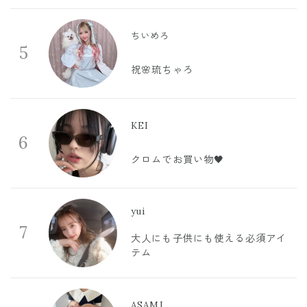
ちいめろ
5
祝🌸琉ちゃろ
KEI
6
クロムでお買い物🖤
yui
7
大人にも子供にも使える必須アイ
テム
ASAMI