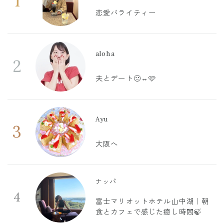
1
恋愛バライティー
aloha
2
夫とデート🙂‍↔️🩷
Ayu
3
大阪へ
ナッパ
4
富士マリオットホテル山中湖｜朝
食とカフェで感じた癒し時間🍃