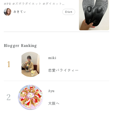
#PR
#ズボラダイエット
#ダイエット
#ファインソール
#産後ダイエット
みきてぃ
Diet
Blogger Ranking
miki
1
恋愛バライティー
Ayu
2
大阪へ