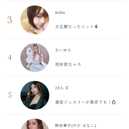
miku
3
大正解だったニット🐏
ちいめろ
4
祝🌸琉ちゃろ
AYA..E
5
激安ジュエリーが東京でも！💍
野田華子(のだ はなこ)