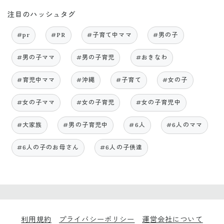
注目のハッシュタグ
#pr
#PR
#子育て中ママ
#男の子
#男の子ママ
#男の子育児
#おきなわ
#育児中ママ
#沖縄
#子育て
#女の子
#女の子ママ
#女の子育児
#女の子育児中
#大家族
#男の子育児中
#6人
#6人のママ
#6人の子のお母さん
#6人の子供達
利用規約
プライバシーポリシー
運営会社について