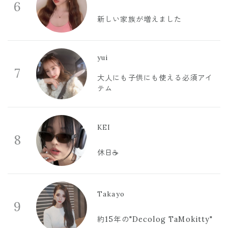
6
新しい家族が増えました
yui
7
大人にも子供にも使える必須アイ
テム
KEI
8
休日☕️
Takayo
9
約15年の"Decolog TaMokitty"