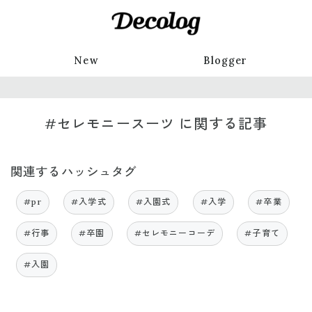
New
Blogger
#セレモニースーツ に関する記事
関連するハッシュタグ
#pr
#入学式
#入園式
#入学
#卒業
#行事
#卒園
#セレモニーコーデ
#子育て
#入園