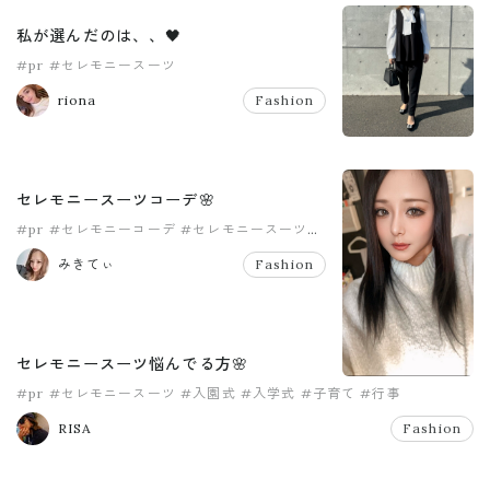
私が選んだのは、、🖤
#pr
#セレモニースーツ
riona
Fashion
セレモニースーツコーデ🌸
#pr
#セレモニーコーデ
#セレモニースーツ
#入園
#入学
#卒園
みきてぃ
Fashion
セレモニースーツ悩んでる方🌸
#pr
#セレモニースーツ
#入園式
#入学式
#子育て
#行事
RISA
Fashion