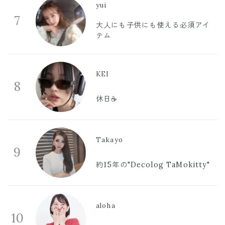
yui
7
大人にも子供にも使える必須アイ
テム
KEI
8
休日☕️
Takayo
9
約15年の"Decolog TaMokitty"
aloha
10