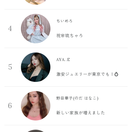
ちいめろ
4
祝🌸琉ちゃろ
AYA..E
5
激安ジュエリーが東京でも！💍
野田華子(のだ はなこ)
6
新しい家族が増えました