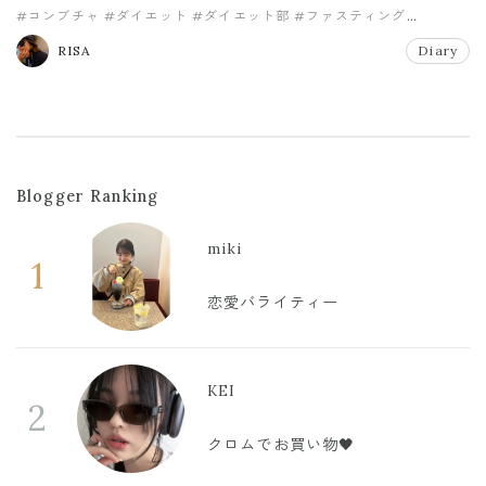
#コンブチャ
#ダイエット
#ダイエット部
#ファスティング
#春までに痩せる
#減量
RISA
Diary
Blogger Ranking
miki
1
恋愛バライティー
KEI
2
クロムでお買い物🖤