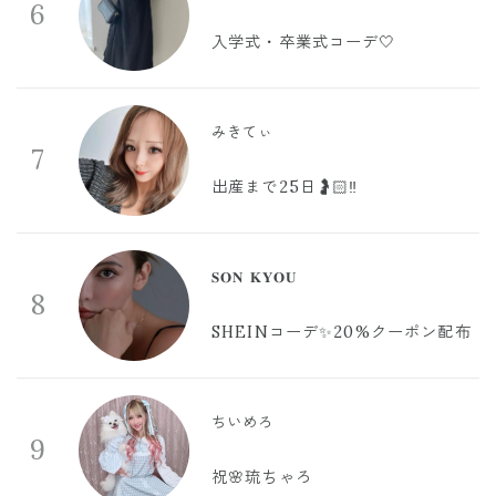
6
入学式・卒業式コーデ🤍
みきてぃ
7
出産まで25日🤰🏻‼️
𝐒𝐎𝐍 𝐊𝐘𝐎𝐔
8
SHEINコーデ✨20%クーポン配布
ちいめろ
9
祝🌸琉ちゃろ