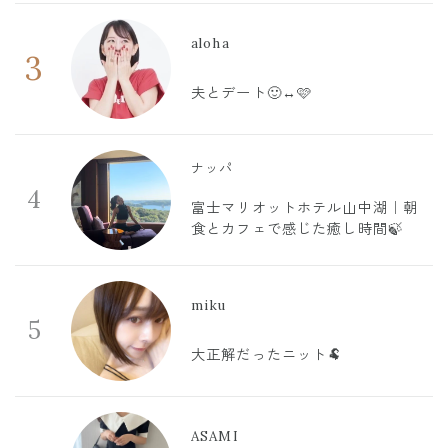
aloha
3
夫とデート🙂‍↔️🩷
ナッパ
4
富士マリオットホテル山中湖｜朝
食とカフェで感じた癒し時間🍃
miku
5
大正解だったニット🐏
ASAMI