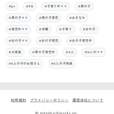
#pr
#PR
#子育て中ママ
#男の子
#男の子ママ
#男の子育児
#おきなわ
#育児中ママ
#沖縄
#子育て
#女の子
#女の子ママ
#女の子育児
#女の子育児中
#大家族
#男の子育児中
#6人
#6人のママ
#6人の子のお母さん
#6人の子供達
利用規約
プライバシーポリシー
運営会社について
© mitsubachiworks inc.