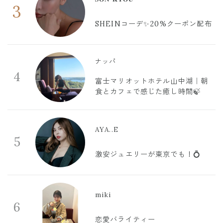
3
SHEINコーデ✨20%クーポン配布
ナッパ
4
富士マリオットホテル山中湖｜朝
食とカフェで感じた癒し時間🍃
AYA..E
5
激安ジュエリーが東京でも！💍
miki
6
恋愛バライティー