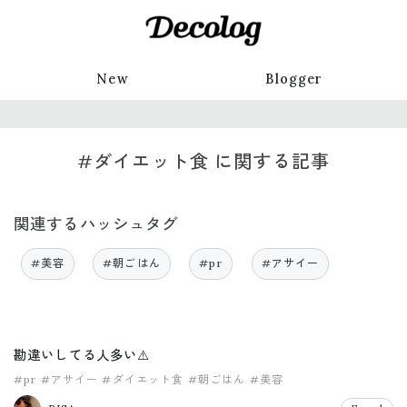
New
Blogger
#ダイエット食 に関する記事
関連するハッシュタグ
#美容
#朝ごはん
#pr
#アサイー
勘違いしてる人多い⚠️
#pr
#アサイー
#ダイエット食
#朝ごはん
#美容