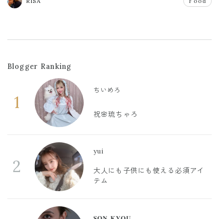
RISA
Food
Blogger Ranking
ちいめろ
1
祝🌸琉ちゃろ
yui
2
大人にも子供にも使える必須アイ
テム
𝐒𝐎𝐍 𝐊𝐘𝐎𝐔