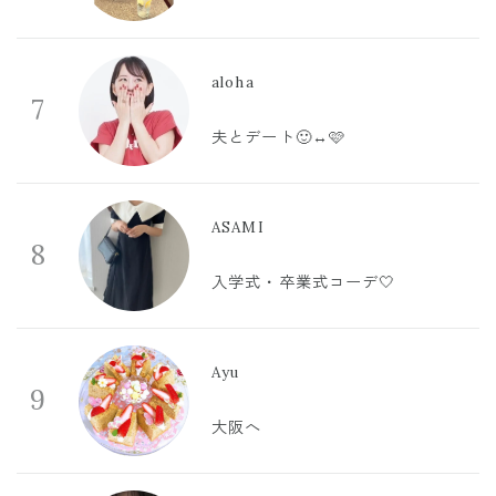
aloha
7
夫とデート🙂‍↔️🩷
ASAMI
8
入学式・卒業式コーデ🤍
Ayu
9
大阪へ