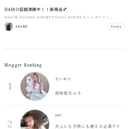
DAISO話題沸騰中！！新商品💕
#100均
#DAISO
#GENETOKYO
#GENEネイル
#コスメ
#ダイソー
ASAMI
Diary
Blogger Ranking
ちいめろ
1
祝🌸琉ちゃろ
yui
2
大人にも子供にも使える必須アイ