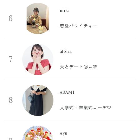
miki
6
恋愛バライティー
aloha
7
夫とデート🙂‍↔️🩷
ASAMI
8
入学式・卒業式コーデ🤍
Ayu