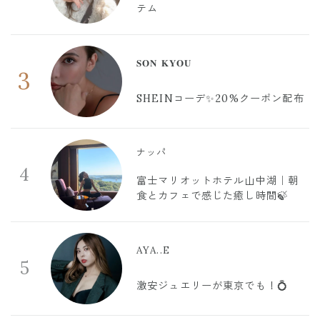
テム
𝐒𝐎𝐍 𝐊𝐘𝐎𝐔
3
SHEINコーデ✨20%クーポン配布
ナッパ
4
富士マリオットホテル山中湖｜朝
食とカフェで感じた癒し時間🍃
AYA..E
5
激安ジュエリーが東京でも！💍