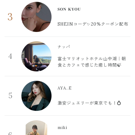
𝐒𝐎𝐍 𝐊𝐘𝐎𝐔
3
SHEINコーデ✨20%クーポン配布
ナッパ
4
富士マリオットホテル山中湖｜朝
食とカフェで感じた癒し時間🍃
AYA..E
5
激安ジュエリーが東京でも！💍
miki