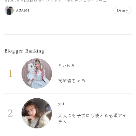
#100均
#DAISO
#インテリア
#キッチン
#ダイソー
#ダイソー新作
ASAMI
Diary
Blogger Ranking
ちいめろ
1
祝🌸琉ちゃろ
yui
2
大人にも子供にも使える必須アイ
テム