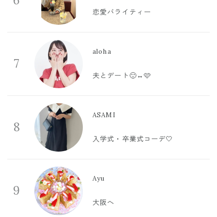
6
恋愛バライティー
aloha
7
夫とデート🙂‍↔️🩷
ASAMI
8
入学式・卒業式コーデ🤍
Ayu
9
大阪へ