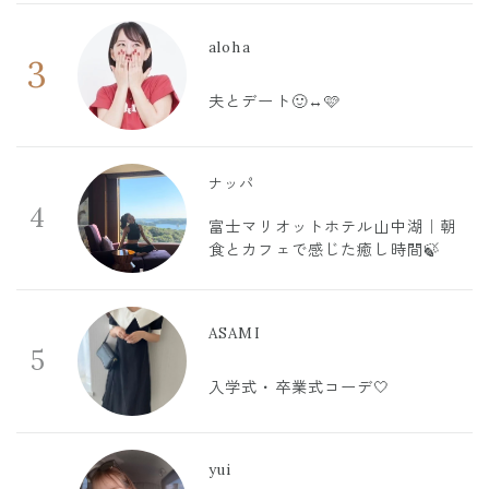
aloha
3
夫とデート🙂‍↔️🩷
ナッパ
4
富士マリオットホテル山中湖｜朝
食とカフェで感じた癒し時間🍃
ASAMI
5
入学式・卒業式コーデ🤍
yui