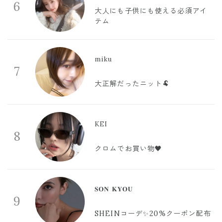
6
大人にも子供にも使える必須アイ
テム
miku
7
大正解だったニット🐏
KEI
8
クロムでお買い物🖤
𝐒𝐎𝐍 𝐊𝐘𝐎𝐔
9
SHEINコーデ✨20%クーポン配布