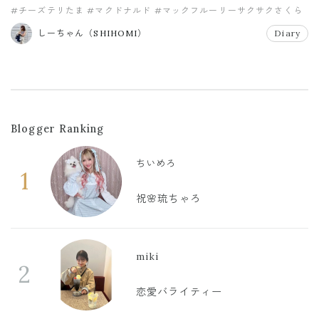
#チーズテリたま
#マクドナルド
#マックフルーリーサクサクさくら
#期間限定
しーちゃん（SHIHOMI）
Diary
Blogger Ranking
ちいめろ
1
祝🌸琉ちゃろ
miki
2
恋愛バライティー