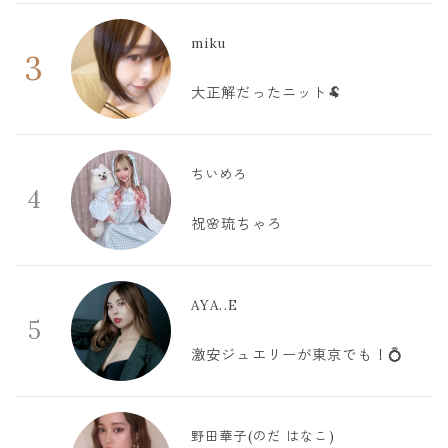
miku
3
大正解だったニット🐏
ちいめろ
4
祝🌸琉ちゃろ
AYA..E
5
激安ジュエリーが東京でも！💍
野田華子(のだ はなこ)