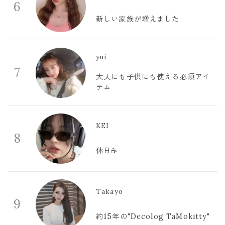
6
新しい家族が増えました
yui
7
大人にも子供にも使える必須アイ
テム
KEI
8
休日☕️
Takayo
9
約15年の"Decolog TaMokitty"