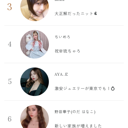
3
大正解だったニット🐏
ちいめろ
4
祝🌸琉ちゃろ
AYA..E
5
激安ジュエリーが東京でも！💍
野田華子(のだ はなこ)
6
新しい家族が増えました