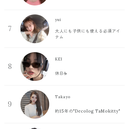
yui
7
大人にも子供にも使える必須アイ
テム
KEI
8
休日☕️
Takayo
9
約15年の"Decolog TaMokitty"