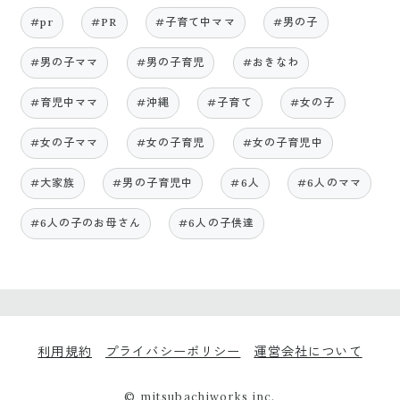
#pr
#PR
#子育て中ママ
#男の子
#男の子ママ
#男の子育児
#おきなわ
#育児中ママ
#沖縄
#子育て
#女の子
#女の子ママ
#女の子育児
#女の子育児中
#大家族
#男の子育児中
#6人
#6人のママ
#6人の子のお母さん
#6人の子供達
利用規約
プライバシーポリシー
運営会社について
© mitsubachiworks inc.