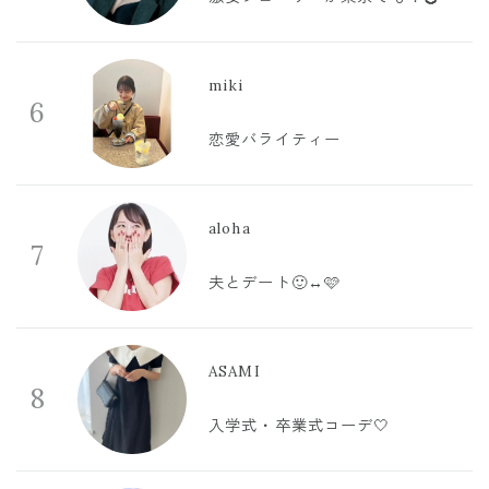
miki
6
恋愛バライティー
aloha
7
夫とデート🙂‍↔️🩷
ASAMI
8
入学式・卒業式コーデ🤍