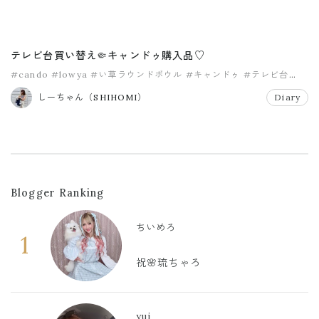
テレビ台買い替え🤏キャンドゥ購入品♡
#cando
#lowya
#い草ラウンドボウル
#キャンドゥ
#テレビ台
#ナチュラル家具
しーちゃん（SHIHOMI）
Diary
Blogger Ranking
ちいめろ
1
祝🌸琉ちゃろ
yui