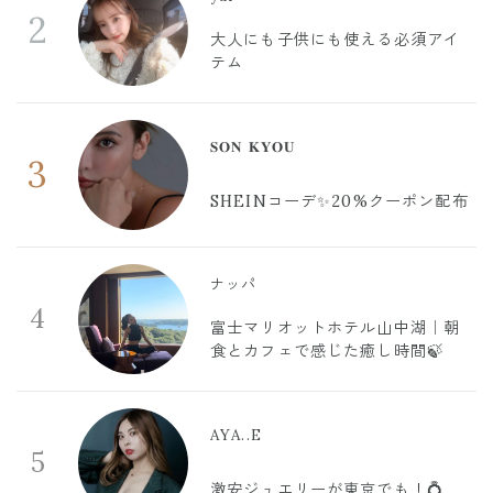
2
大人にも子供にも使える必須アイ
テム
𝐒𝐎𝐍 𝐊𝐘𝐎𝐔
3
SHEINコーデ✨20%クーポン配布
ナッパ
4
富士マリオットホテル山中湖｜朝
食とカフェで感じた癒し時間🍃
AYA..E
5
激安ジュエリーが東京でも！💍