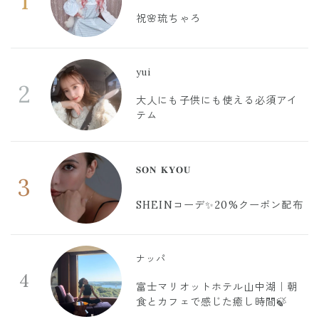
1
祝🌸琉ちゃろ
yui
2
大人にも子供にも使える必須アイ
テム
𝐒𝐎𝐍 𝐊𝐘𝐎𝐔
3
SHEINコーデ✨20%クーポン配布
ナッパ
4
富士マリオットホテル山中湖｜朝
食とカフェで感じた癒し時間🍃