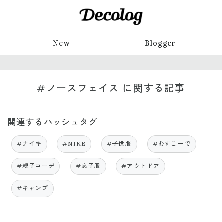
New
Blogger
#ノースフェイス に関する記事
関連するハッシュタグ
#ナイキ
#NIKE
#子供服
#むすこーで
#親子コーデ
#息子服
#アウトドア
#キャンプ