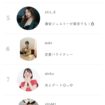
AYA..E
5
激安ジュエリーが東京でも！💍
miki
6
恋愛バライティー
aloha
7
夫とデート🙂‍↔️🩷
ASAMI