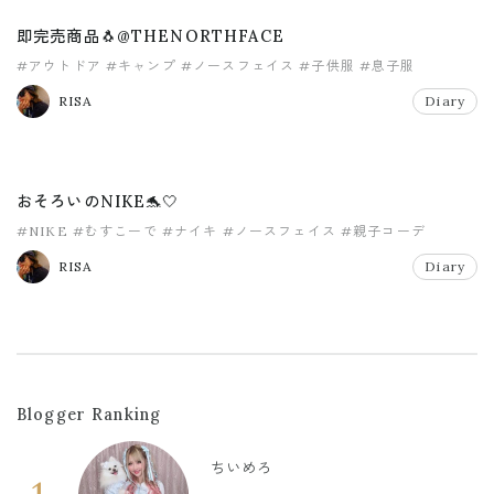
即完売商品🐧@THENORTHFACE
#アウトドア
#キャンプ
#ノースフェイス
#子供服
#息子服
RISA
Diary
おそろいのNIKE🐬🤍
#NIKE
#むすこーで
#ナイキ
#ノースフェイス
#親子コーデ
RISA
Diary
Blogger Ranking
ちいめろ