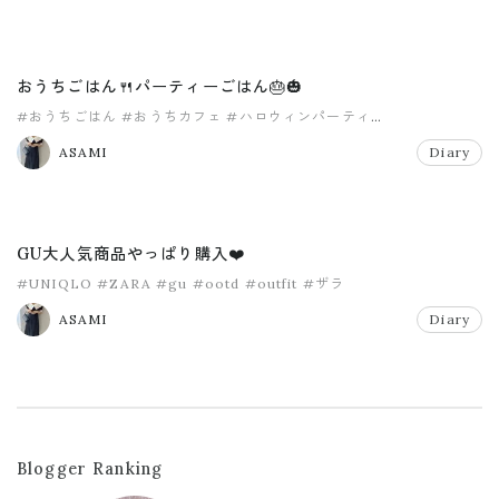
おうちごはん🍴パーティーごはん🎂🎃
#おうちごはん
#おうちカフェ
#ハロウィンパーティ
#バースデーパーティ
ASAMI
Diary
GU大人気商品やっぱり購入❤️
#UNIQLO
#ZARA
#gu
#ootd
#outfit
#ザラ
ASAMI
Diary
Blogger Ranking