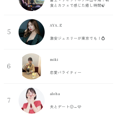
食とカフェで感じた癒し時間🍃
AYA..E
5
激安ジュエリーが東京でも！💍
miki
6
恋愛バライティー
aloha
7
夫とデート🙂‍↔️🩷