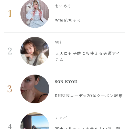
ちいめろ
1
祝🌸琉ちゃろ
yui
2
大人にも子供にも使える必須アイ
テム
𝐒𝐎𝐍 𝐊𝐘𝐎𝐔
3
SHEINコーデ✨20%クーポン配布
ナッパ
4
富士マリオットホテル山中湖｜朝