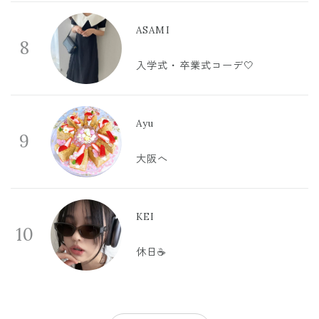
ASAMI
8
入学式・卒業式コーデ🤍
Ayu
9
大阪へ
KEI
10
休日☕️