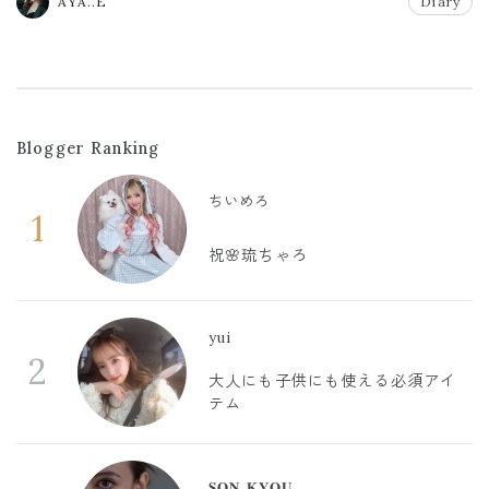
AYA..E
Diary
Blogger Ranking
ちいめろ
1
祝🌸琉ちゃろ
yui
2
大人にも子供にも使える必須アイ
テム
𝐒𝐎𝐍 𝐊𝐘𝐎𝐔