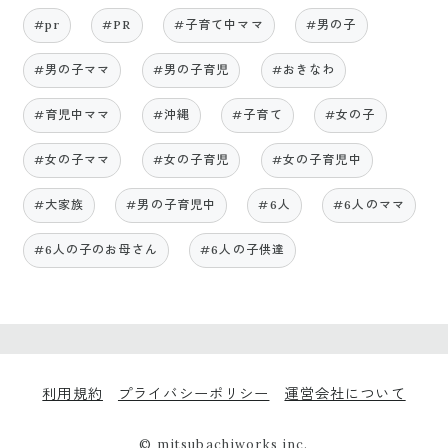
#pr
#PR
#子育て中ママ
#男の子
#男の子ママ
#男の子育児
#おきなわ
#育児中ママ
#沖縄
#子育て
#女の子
#女の子ママ
#女の子育児
#女の子育児中
#大家族
#男の子育児中
#6人
#6人のママ
#6人の子のお母さん
#6人の子供達
利用規約
プライバシーポリシー
運営会社について
© mitsubachiworks inc.