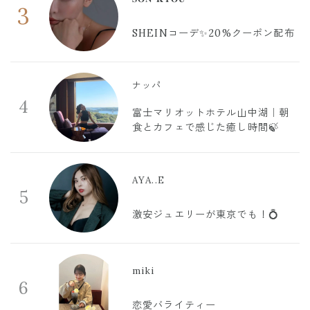
3
SHEINコーデ✨20%クーポン配布
ナッパ
4
富士マリオットホテル山中湖｜朝
食とカフェで感じた癒し時間🍃
AYA..E
5
激安ジュエリーが東京でも！💍
miki
6
恋愛バライティー