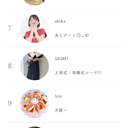
aloha
7
夫とデート🙂‍↔️🩷
ASAMI
8
入学式・卒業式コーデ🤍
Ayu
9
大阪へ