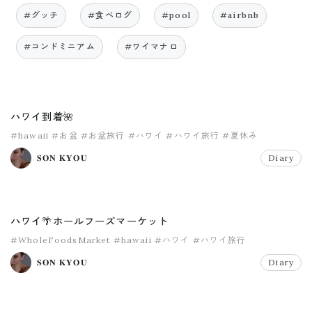
#グッチ
#食べログ
#pool
#airbnb
#コンドミニアム
#ワイマナロ
ハワイ到着🌺
#hawaii
#お盆
#お盆旅行
#ハワイ
#ハワイ旅行
#夏休み
𝐒𝐎𝐍 𝐊𝐘𝐎𝐔
Diary
ハワイ🌴ホールフーズマーケット
#WholeFoodsMarket
#hawaii
#ハワイ
#ハワイ旅行
𝐒𝐎𝐍 𝐊𝐘𝐎𝐔
Diary