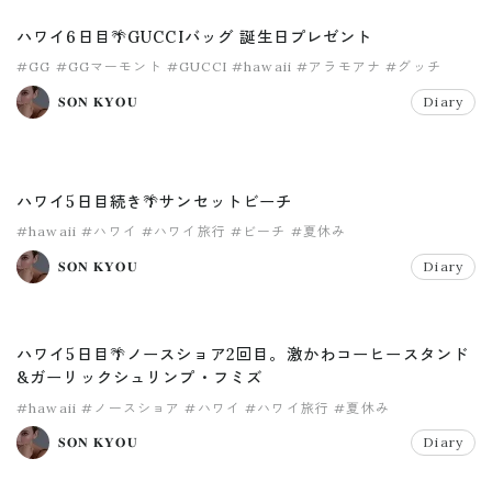
ハワイ6日目🌴GUCCIバッグ 誕生日プレゼント
#GG
#GGマーモント
#GUCCI
#hawaii
#アラモアナ
#グッチ
𝐒𝐎𝐍 𝐊𝐘𝐎𝐔
Diary
ハワイ5日目続き🌴サンセットビーチ
#hawaii
#ハワイ
#ハワイ旅行
#ビーチ
#夏休み
𝐒𝐎𝐍 𝐊𝐘𝐎𝐔
Diary
ハワイ5日目🌴ノースショア2回目。激かわコーヒースタンド
&ガーリックシュリンプ・フミズ
#hawaii
#ノースショア
#ハワイ
#ハワイ旅行
#夏休み
𝐒𝐎𝐍 𝐊𝐘𝐎𝐔
Diary