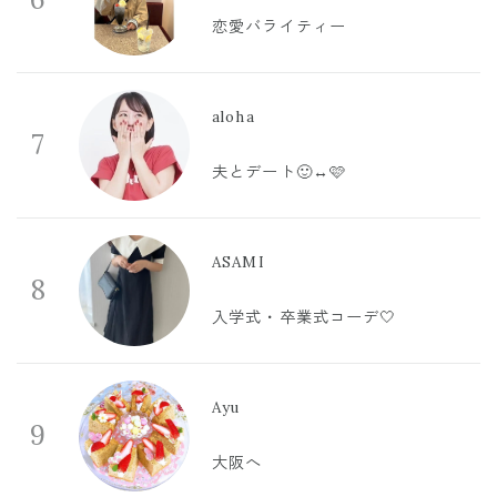
恋愛バライティー
aloha
7
夫とデート🙂‍↔️🩷
ASAMI
8
入学式・卒業式コーデ🤍
Ayu
9
大阪へ