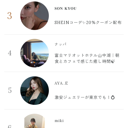
𝐒𝐎𝐍 𝐊𝐘𝐎𝐔
3
SHEINコーデ✨20%クーポン配布
ナッパ
4
富士マリオットホテル山中湖｜朝
食とカフェで感じた癒し時間🍃
AYA..E
5
激安ジュエリーが東京でも！💍
miki
6