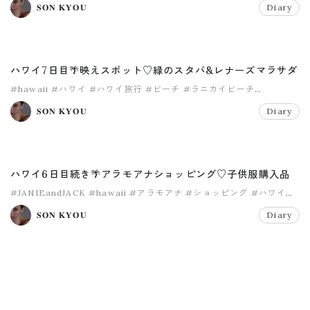
𝐒𝐎𝐍 𝐊𝐘𝐎𝐔
Diary
ハワイ7日目🌴映えスポット♡緑のスタバ&レナーズマラサダ
#hawaii
#ハワイ
#ハワイ旅行
#ビーチ
#ラニカイビーチ
#夏の思い出
𝐒𝐎𝐍 𝐊𝐘𝐎𝐔
Diary
ハワイ6日目続き🌴アラモアナショッピング♡子供服購入品
#JANIEandJACK
#hawaii
#アラモアナ
#ショッピング
#ハワイ
#ハワイ旅行
𝐒𝐎𝐍 𝐊𝐘𝐎𝐔
Diary