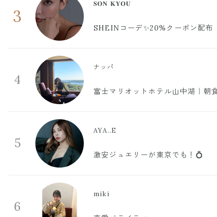
𝐒𝐎𝐍 𝐊𝐘𝐎𝐔
3
SHEINコーデ✨20%クーポン配布
ナッパ
4
富士マリオットホテル山中湖｜朝食
AYA..E
5
激安ジュエリーが東京でも！💍
miki
6