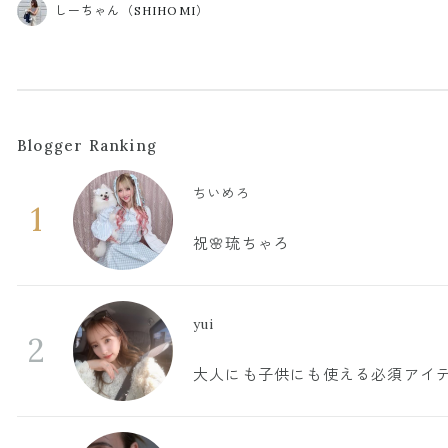
しーちゃん（SHIHOMI）
Blogger Ranking
ちいめろ
1
祝🌸琉ちゃろ
yui
2
大人にも子供にも使える必須アイ