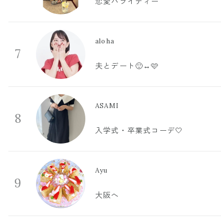
恋愛バライティー
aloha
7
夫とデート🙂‍↔️🩷
ASAMI
8
入学式・卒業式コーデ🤍
Ayu
9
大阪へ