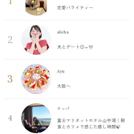
1
恋愛バライティー
aloha
2
夫とデート🙂‍↔️🩷
Ayu
3
大阪へ
ナッパ
4
富士マリオットホテル山中湖｜朝
食とカフェで感じた癒し時間🍃