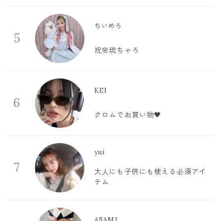
ちいめろ
5
祝🌸琉ちゃろ
KEI
6
クロムでお買い物🖤
yui
7
大人にも子供にも使える必須アイ
テム
ASAMI