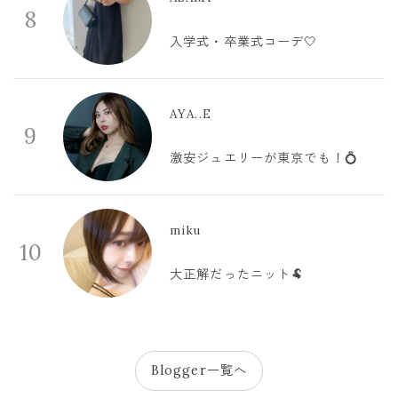
8
入学式・卒業式コーデ🤍
AYA..E
9
激安ジュエリーが東京でも！💍
miku
10
大正解だったニット🐏
Blogger一覧へ