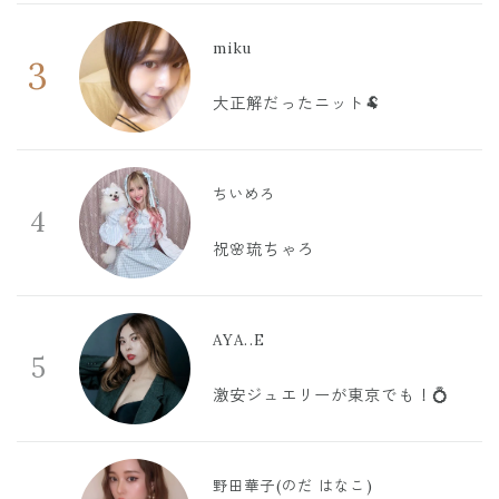
miku
3
大正解だったニット🐏
ちいめろ
4
祝🌸琉ちゃろ
AYA..E
5
激安ジュエリーが東京でも！💍
野田華子(のだ はなこ)