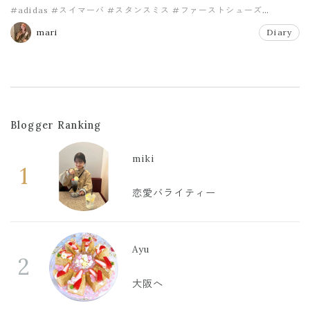
#adidas
#スイマーバ
#スタンスミス
#ファーストシューズ
#購入品
mari
Diary
Blogger Ranking
miki
1
恋愛バライティー
Ayu
2
大阪へ