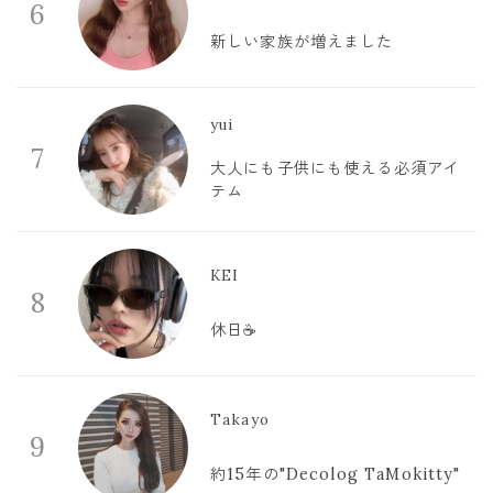
6
新しい家族が増えました
yui
7
大人にも子供にも使える必須アイ
テム
KEI
8
休日☕️
Takayo
9
約15年の"Decolog TaMokitty"