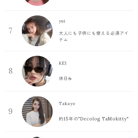
yui
7
大人にも子供にも使える必須アイ
テム
KEI
8
休日☕️
Takayo
9
約15年の"Decolog TaMokitty"