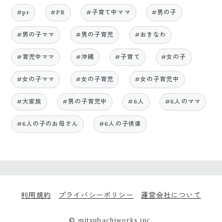
#pr
#PR
#子育て中ママ
#男の子
#男の子ママ
#男の子育児
#おきなわ
#育児中ママ
#沖縄
#子育て
#女の子
#女の子ママ
#女の子育児
#女の子育児中
#大家族
#男の子育児中
#6人
#6人のママ
#6人の子のお母さん
#6人の子供達
利用規約
プライバシーポリシー
運営会社について
© mitsubachiworks inc.