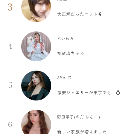
3
大正解だったニット🐏
ちいめろ
4
祝🌸琉ちゃろ
AYA..E
5
激安ジュエリーが東京でも！💍
野田華子(のだ はなこ)
6
新しい家族が増えました