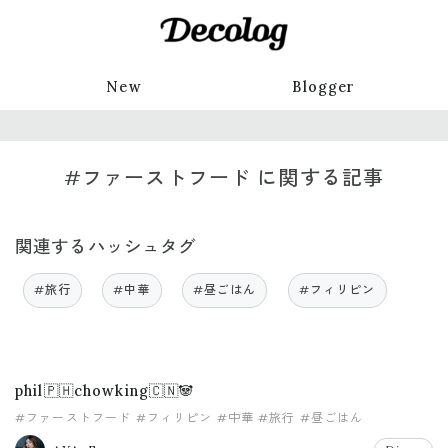
New
Blogger
#ファーストフード に関する記事
関連するハッシュタグ
#旅行
#中華
#昼ごはん
#フィリピン
phil🇵🇭chowking🇨🇳🐼
#ファーストフード
#フィリピン
#中華
#旅行
#昼ごはん