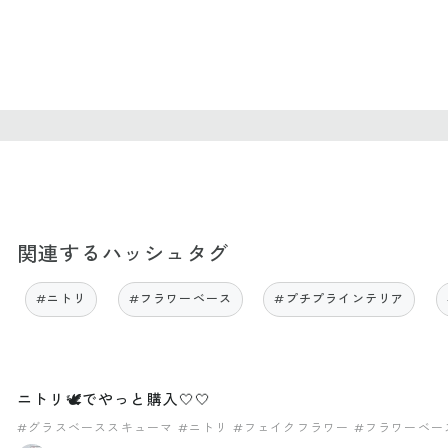
関連するハッシュタグ
#ニトリ
#フラワーベース
#プチプラインテリア
ニトリ🕊でやっと購入🤍🤍
#グラスベーススキューマ
#ニトリ
#フェイクフラワー
#フラワーベー