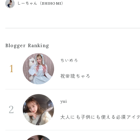
しーちゃん（SHIHOMI）
Blogger Ranking
ちいめろ
1
祝🌸琉ちゃろ
yui
2
大人にも子供にも使える必須アイ