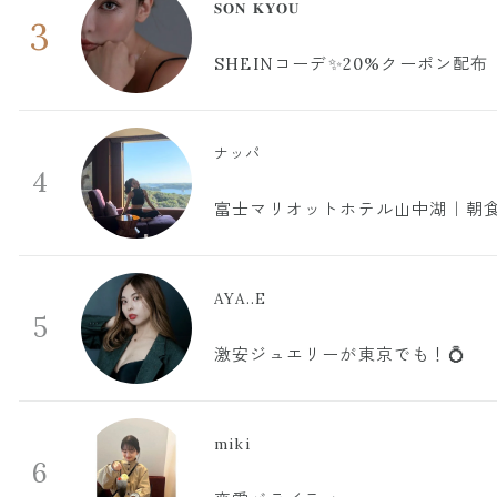
𝐒𝐎𝐍 𝐊𝐘𝐎𝐔
3
SHEINコーデ✨20%クーポン配布
ナッパ
4
富士マリオットホテル山中湖｜朝食
AYA..E
5
激安ジュエリーが東京でも！💍
miki
6