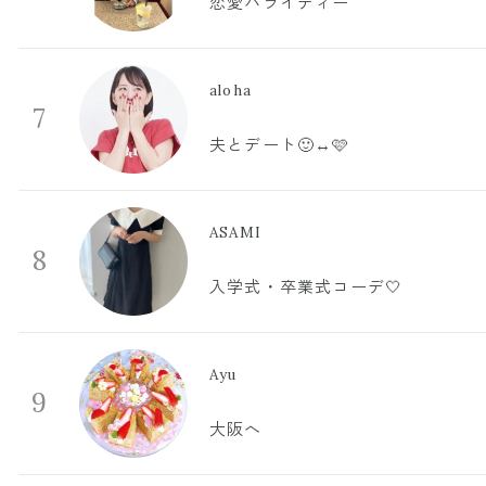
恋愛バライティー
aloha
7
夫とデート🙂‍↔️🩷
ASAMI
8
入学式・卒業式コーデ🤍
Ayu
9
大阪へ