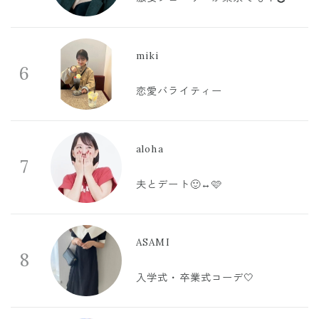
miki
6
恋愛バライティー
aloha
7
夫とデート🙂‍↔️🩷
ASAMI
8
入学式・卒業式コーデ🤍