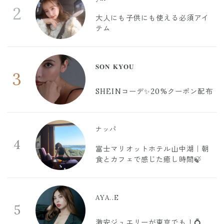
2
大人にも子供にも使える必須アイ
テム
𝐒𝐎𝐍 𝐊𝐘𝐎𝐔
3
SHEINコーデ✨20%クーポン配布
ナッパ
4
富士マリオットホテル山中湖｜朝
食とカフェで感じた癒し時間🍃
AYA..E
5
激安ジュエリーが東京でも！💍