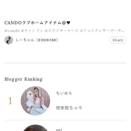
CANDOラブホームアイテム😆🖤
#cando
#キャンドゥ
#スライダーケース
#フェイクレザーポーチ
#プチプラ小物
#ボックス型収納バッグ
しーちゃん（SHIHOMI）
Diary
Blogger Ranking
ちいめろ
1
祝🌸琉ちゃろ
yui