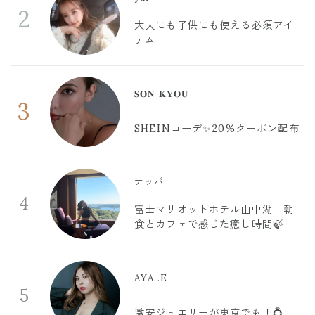
2
大人にも子供にも使える必須アイ
テム
𝐒𝐎𝐍 𝐊𝐘𝐎𝐔
3
SHEINコーデ✨20%クーポン配布
ナッパ
4
富士マリオットホテル山中湖｜朝
食とカフェで感じた癒し時間🍃
AYA..E
5
激安ジュエリーが東京でも！💍