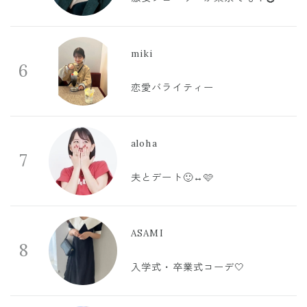
miki
6
恋愛バライティー
aloha
7
夫とデート🙂‍↔️🩷
ASAMI
8
入学式・卒業式コーデ🤍