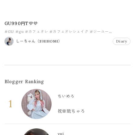
GU990円T💜💜
#GU
#gu
#カフェオレ
#カフェオレシェイク
#ジーユー
#フリルスリーブT
しーちゃん（SHIHOMI）
Diary
Blogger Ranking
ちいめろ
1
祝🌸琉ちゃろ
yui