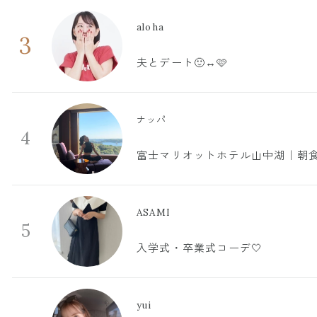
aloha
3
夫とデート🙂‍↔️🩷
ナッパ
4
富士マリオットホテル山中湖｜朝食
ASAMI
5
入学式・卒業式コーデ🤍
yui