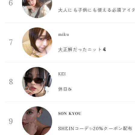
6
大人にも子供にも使える必須アイ
miku
7
大正解だったニット🐏
KEI
8
休日☕️
𝐒𝐎𝐍 𝐊𝐘𝐎𝐔
9
SHEINコーデ✨20%クーポン配布