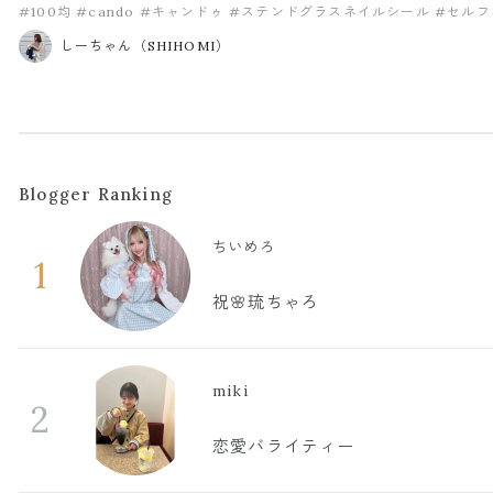
#100均
#cando
#キャンドゥ
#ステンドグラスネイルシール
#セルフ
しーちゃん（SHIHOMI）
Blogger Ranking
ちいめろ
1
祝🌸琉ちゃろ
miki
2
恋愛バライティー