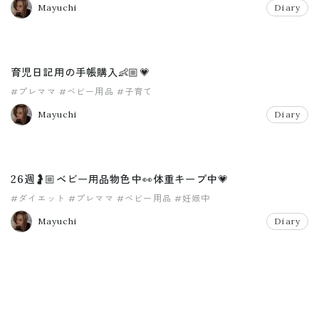
Mayuchi
Diary
育児日記用の手帳購入👶🏼💗
#プレママ
#ベビー用品
#子育て
Mayuchi
Diary
26週🤰🏼ベビー用品物色中👀体重キープ中💗
#ダイエット
#プレママ
#ベビー用品
#妊娠中
Mayuchi
Diary