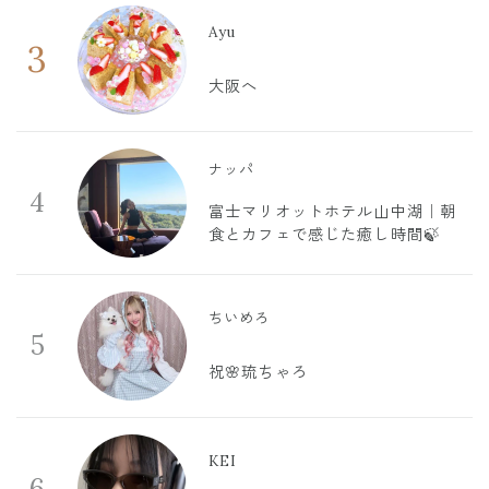
Ayu
3
大阪へ
ナッパ
4
富士マリオットホテル山中湖｜朝
食とカフェで感じた癒し時間🍃
ちいめろ
5
祝🌸琉ちゃろ
KEI
6