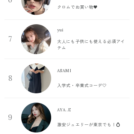
クロムでお買い物🖤
yui
7
大人にも子供にも使える必須アイ
テム
ASAMI
8
入学式・卒業式コーデ🤍
AYA..E
9
激安ジュエリーが東京でも！💍