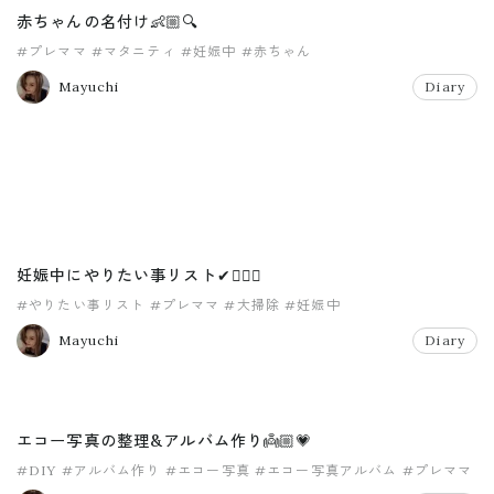
赤ちゃんの名付け👶🏼🔍
#プレママ
#マタニティ
#妊娠中
#赤ちゃん
Mayuchi
Diary
妊娠中にやりたい事リスト✔︎💁🏽‍♀️
#やりたい事リスト
#プレママ
#大掃除
#妊娠中
Mayuchi
Diary
エコー写真の整理&アルバム作り👼🏼💗
#DIY
#アルバム作り
#エコー写真
#エコー写真アルバム
#プレママ
#妊娠中