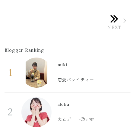
Blogger Ranking
miki
1
恋愛バライティー
aloha
2
夫とデート🙂‍↔️🩷