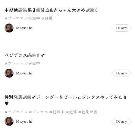
中期検診結果🤰🏼貧血&赤ちゃん大きめ👶🏼💉
#プレママ
#妊娠中
#妊婦
Mayuchi
Diary
べびザラス👼🏼🍼💕
#プレママ
#妊娠中
Mayuchi
Diary
性別発表👶🏼💕ジェンダーリビールとジンクスやってみた🍼
♥︎
#サプライズ
#プレママ
#妊娠中
#妊婦
#性別発表
Mayuchi
Diary