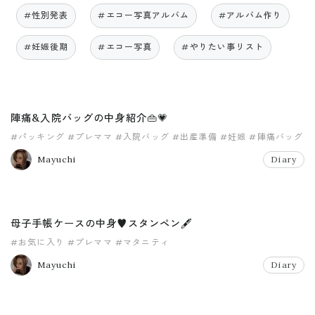
#性別発表
#エコー写真アルバム
#アルバム作り
#妊娠後期
#エコー写真
#やりたい事リスト
陣痛&入院バッグの中身紹介👜💗
#パッキング
#プレママ
#入院バッグ
#出産準備
#妊娠
#陣痛バッグ
Mayuchi
Diary
母子手帳ケースの中身♥︎スタンペン🖋
#お気に入り
#プレママ
#マタニティ
Mayuchi
Diary