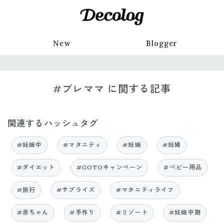
New
Blogger
#プレママ に関する記事
関連するハッシュタグ
#妊娠中
#マタニティ
#妊娠
#妊婦
#ダイエット
#GOTOキャンペーン
#ベビー用品
#旅行
#サプライズ
#マタニティライフ
#赤ちゃん
#手作り
#リゾート
#妊娠中期