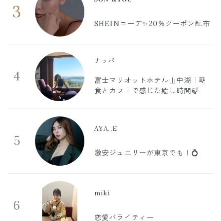
3
SHEINコーデ✨20%クーポン配布
ナッパ
4
富士マリオットホテル山中湖｜朝
食とカフェで感じた癒し時間🍃
AYA..E
5
激安ジュエリーが東京でも！💍
miki
6
恋愛バライティー