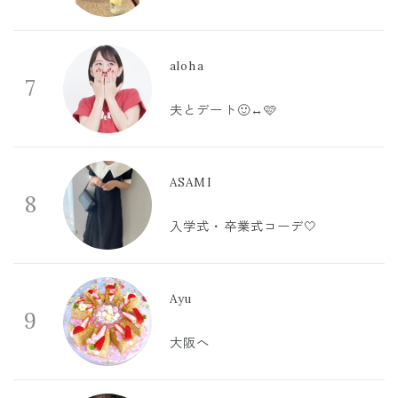
aloha
7
夫とデート🙂‍↔️🩷
ASAMI
8
入学式・卒業式コーデ🤍
Ayu
9
大阪へ