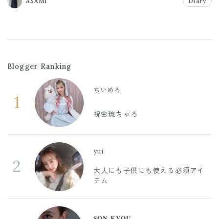
ASAMI
Diary
Blogger Ranking
ちいめろ
1
祝🌸琉ちゃろ
yui
2
大人にも子供にも使える必須アイ
テム
𝐒𝐎𝐍 𝐊𝐘𝐎𝐔