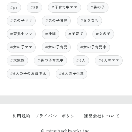
#pr
#PR
#子育て中ママ
#男の子
#男の子ママ
#男の子育児
#おきなわ
#育児中ママ
#沖縄
#子育て
#女の子
#女の子ママ
#女の子育児
#女の子育児中
#大家族
#男の子育児中
#6人
#6人のママ
#6人の子のお母さん
#6人の子供達
利用規約
プライバシーポリシー
運営会社について
© mitsubachiworks inc.