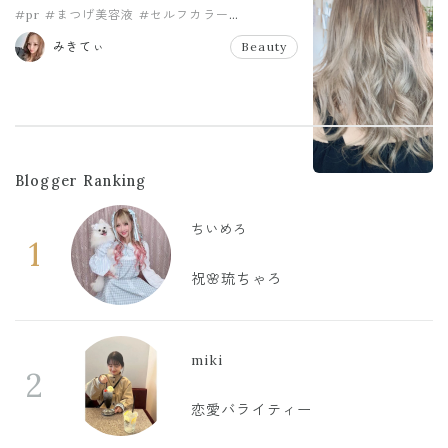
#pr
#まつげ美容液
#セルフカラー
#ヘアカラー
#ボニーラッシュ
#夏休み
みきてぃ
Beauty
Blogger Ranking
ちいめろ
1
祝🌸琉ちゃろ
miki
2
恋愛バライティー