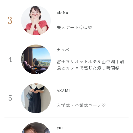
aloha
3
夫とデート🙂‍↔️🩷
ナッパ
4
富士マリオットホテル山中湖｜朝
食とカフェで感じた癒し時間🍃
ASAMI
5
入学式・卒業式コーデ🤍
yui