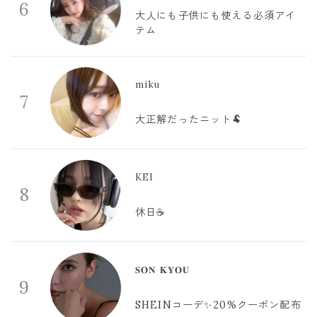
6
大人にも子供にも使える必須アイ
テム
miku
7
大正解だったニット🐏
KEI
8
休日☕️
𝐒𝐎𝐍 𝐊𝐘𝐎𝐔
9
SHEINコーデ✨20%クーポン配布