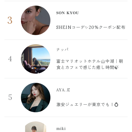
𝐒𝐎𝐍 𝐊𝐘𝐎𝐔
3
SHEINコーデ✨20%クーポン配布
ナッパ
4
富士マリオットホテル山中湖｜朝
食とカフェで感じた癒し時間🍃
AYA..E
5
激安ジュエリーが東京でも！💍
miki