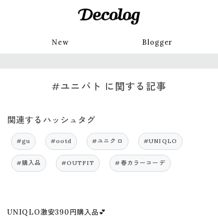
New
Blogger
#ユニパト に関する記事
関連するハッシュタグ
#gu
#ootd
#ユニクロ
#UNIQLO
#購入品
#OUTFIT
#春カラーコーデ
UNIQLO激安390円購入品💕