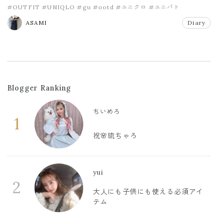
#OUTFIT
#UNIQLO
#gu
#ootd
#ユニクロ
#ユニパト
ASAMI
Diary
Blogger Ranking
ちいめろ
1
祝🌸琉ちゃろ
yui
2
大人にも子供にも使える必須アイ
テム