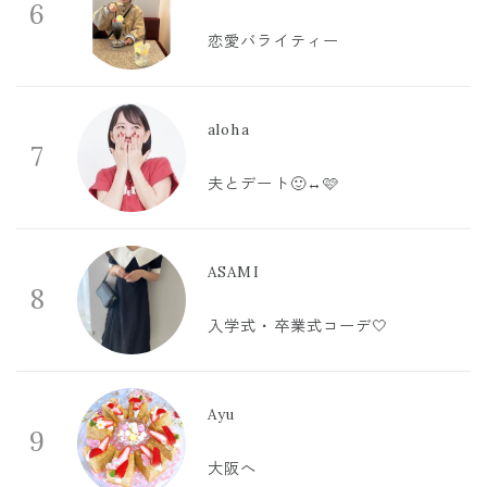
6
恋愛バライティー
aloha
7
夫とデート🙂‍↔️🩷
ASAMI
8
入学式・卒業式コーデ🤍
Ayu
9
大阪へ