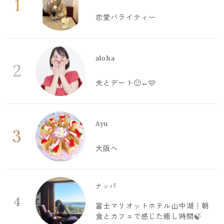
1
恋愛バライティー
aloha
2
夫とデート🙂‍↔️🩷
Ayu
3
大阪へ
ナッパ
4
富士マリオットホテル山中湖｜朝
食とカフェで感じた癒し時間🍃