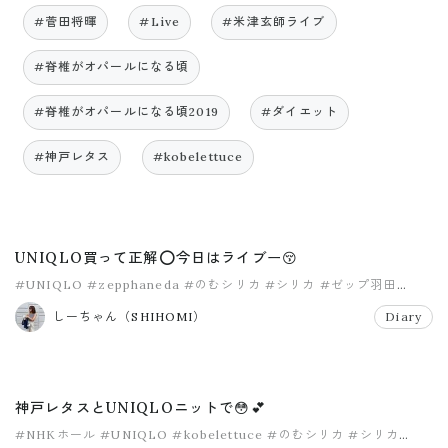
#菅田将暉
#Live
#米津玄師ライブ
#脊椎がオパールになる頃
#脊椎がオパールになる頃2019
#ダイエット
#神戸レタス
#kobelettuce
UNIQLO買って正解⭕️今日はライブー😚
#UNIQLO
#zepphaneda
#のむシリカ
#シリカ
#ゼップ羽田
#ダイエット
しーちゃん（SHIHOMI）
Diary
神戸レタスとUNIQLOニットで😳💕
#NHKホール
#UNIQLO
#kobelettuce
#のむシリカ
#シリカ