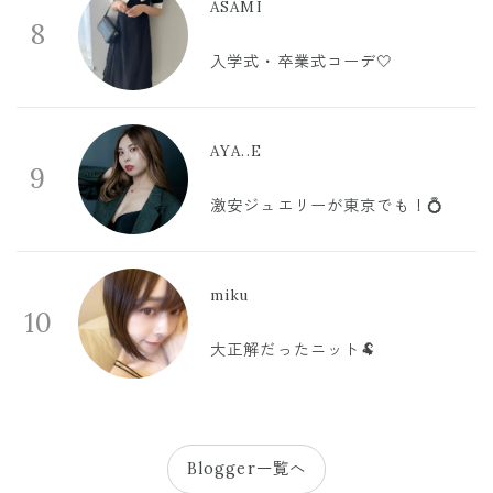
ASAMI
8
入学式・卒業式コーデ🤍
AYA..E
9
激安ジュエリーが東京でも！💍
miku
10
大正解だったニット🐏
Blogger一覧へ