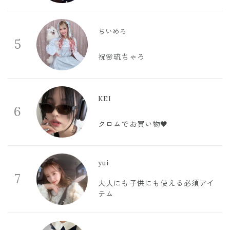
ちいめろ
5
祝🌸琉ちゃろ
KEI
6
クロムでお買い物🖤
yui
7
大人にも子供にも使える必須アイ
テム