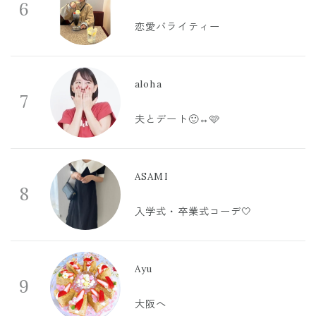
6
恋愛バライティー
aloha
7
夫とデート🙂‍↔️🩷
ASAMI
8
入学式・卒業式コーデ🤍
Ayu
9
大阪へ