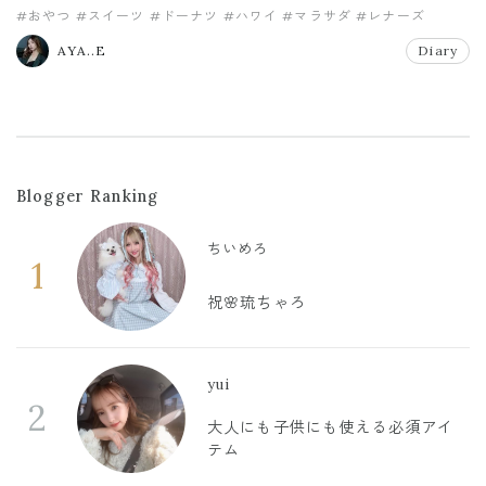
#おやつ
#スイーツ
#ドーナツ
#ハワイ
#マラサダ
#レナーズ
AYA..E
Diary
Blogger Ranking
ちいめろ
1
祝🌸琉ちゃろ
yui
2
大人にも子供にも使える必須アイ
テム