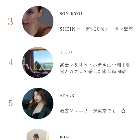
𝐒𝐎𝐍 𝐊𝐘𝐎𝐔
3
SHEINコーデ✨20%クーポン配布
ナッパ
4
富士マリオットホテル山中湖｜朝
食とカフェで感じた癒し時間🍃
AYA..E
5
激安ジュエリーが東京でも！💍
miki