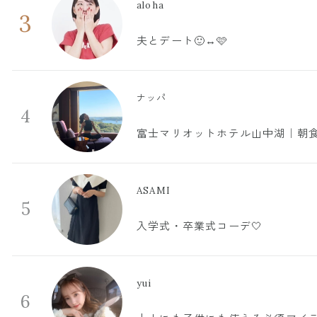
aloha
3
夫とデート🙂‍↔️🩷
ナッパ
4
富士マリオットホテル山中湖｜朝食
ASAMI
5
入学式・卒業式コーデ🤍
yui
6