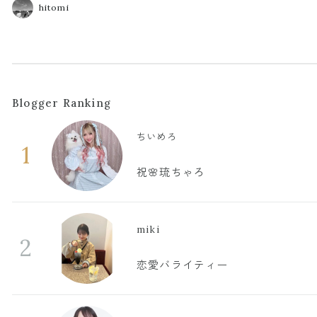
hitomi
Blogger Ranking
ちいめろ
1
祝🌸琉ちゃろ
miki
2
恋愛バライティー