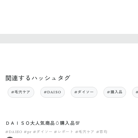
関連するハッシュタグ
#毛穴ケア
#DAISO
#ダイソー
#購入品
ＤＡＩＳＯ大人気商品🥚購入品💯
#DAISO
#pr
#ダイソー
#レポート
#毛穴ケア
#百均