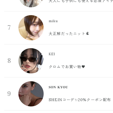
大人にも子供にも使える必須アイ
miku
7
大正解だったニット🐏
KEI
8
クロムでお買い物🖤
𝐒𝐎𝐍 𝐊𝐘𝐎𝐔
9
SHEINコーデ✨20%クーポン配布