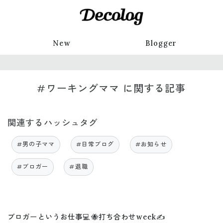
New
Blogger
#ワーキングママ に関する記事
関連するハッシュタグ
#男の子ママ
#日常ブログ
#お知らせ
#ブロガー
#退職
ブロガーというお仕事💻🐝打ち合わせweek✍️