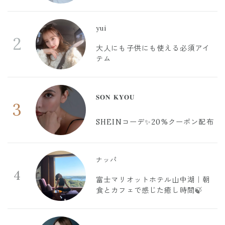
yui
2
大人にも子供にも使える必須アイ
テム
𝐒𝐎𝐍 𝐊𝐘𝐎𝐔
3
SHEINコーデ✨20%クーポン配布
ナッパ
4
富士マリオットホテル山中湖｜朝
食とカフェで感じた癒し時間🍃