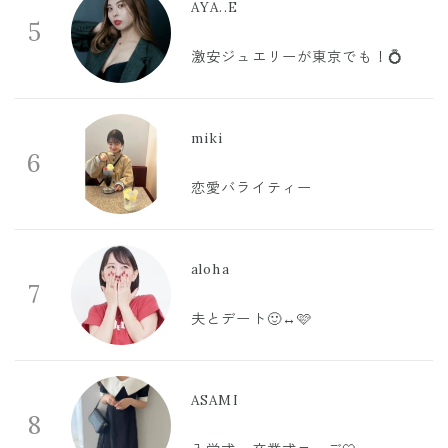
AYA..E
5
激安ジュエリーが東京でも！💍
miki
6
恋愛バライティー
aloha
7
夫とデート🙂‍↔️🩷
ASAMI
8