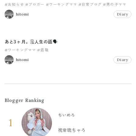
#お知らせ
#ブロガー
#ワーキングママ
#日常ブログ
#男の子ママ
hitomi
Diary
あと3ヶ月。🗓人生の話🗣
#ワーキングママ
#退職
hitomi
Diary
Blogger Ranking
ちいめろ
1
祝🌸琉ちゃろ