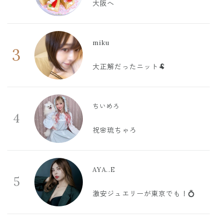
大阪へ
miku
3
大正解だったニット🐏
ちいめろ
4
祝🌸琉ちゃろ
AYA..E
5
激安ジュエリーが東京でも！💍