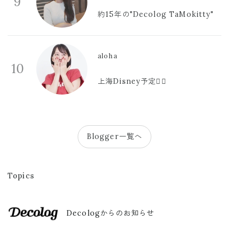
9
約15年の"Decolog TaMokitty"
aloha
10
上海Disney予定🫪🩷
Blogger一覧へ
Topics
Decologからのお知らせ