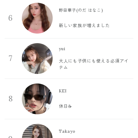
野田華子(のだ はなこ)
6
新しい家族が増えました
yui
7
大人にも子供にも使える必須アイ
テム
KEI
8
休日☕️
Takayo