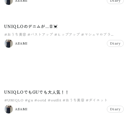
ASAMI
Diary
UNIQLOのデニムが…👖💓
#おうち美容
#バストアップ
#ヒップアップ
#マシュマロブラ
#マジカルシェリー
#リリムット
ASAMI
Diary
UNIQLOでもGUでも大人気！！
#UNIQLO
#gu
#ootd
#outfit
#おうち美容
#ダイエット
ASAMI
Diary