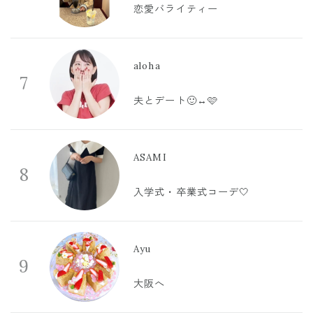
恋愛バライティー
aloha
7
夫とデート🙂‍↔️🩷
ASAMI
8
入学式・卒業式コーデ🤍
Ayu
9
大阪へ