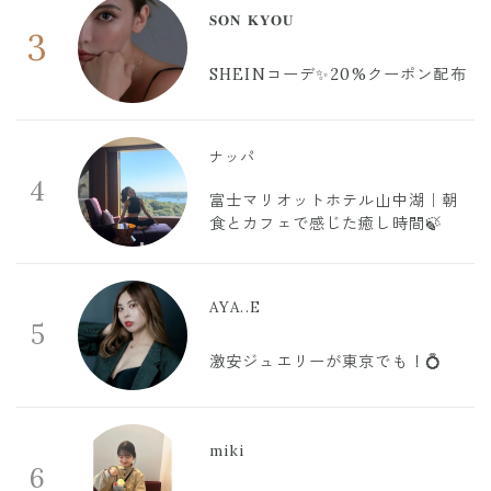
𝐒𝐎𝐍 𝐊𝐘𝐎𝐔
3
SHEINコーデ✨20%クーポン配布
ナッパ
4
富士マリオットホテル山中湖｜朝
食とカフェで感じた癒し時間🍃
AYA..E
5
激安ジュエリーが東京でも！💍
miki
6