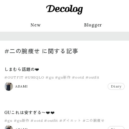
New
Blogger
#二の腕痩せ に関する記事
しまむら話題の❤️
#OUTFIT
#UNIQLO
#gu
#gu新作
#ootd
#outfit
ASAMI
Diary
GUこれは安すぎる〜❤️❤️
#gu
#gu新作
#ootd
#outfit
#ダイエット
#二の腕痩せ