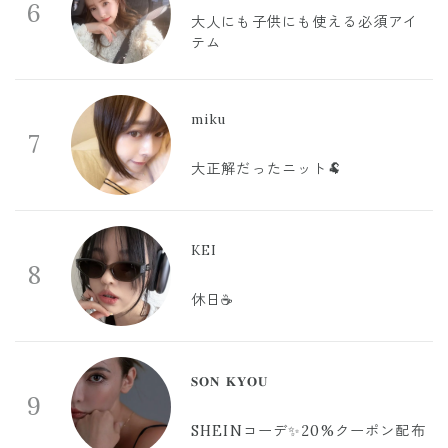
6
大人にも子供にも使える必須アイ
テム
miku
7
大正解だったニット🐏
KEI
8
休日☕️
𝐒𝐎𝐍 𝐊𝐘𝐎𝐔
9
SHEINコーデ✨20%クーポン配布