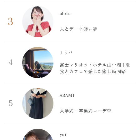
aloha
3
夫とデート🙂‍↔️🩷
ナッパ
4
富士マリオットホテル山中湖｜朝
食とカフェで感じた癒し時間🍃
ASAMI
5
入学式・卒業式コーデ🤍
yui