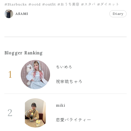
#Starbucks
#ootd
#outfit
#おうち美容
#スタバ
#ダイエット
ASAMI
Diary
Blogger Ranking
ちいめろ
1
祝🌸琉ちゃろ
miki
2
恋愛バライティー