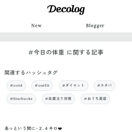
New
Blogger
#今日の体重 に関する記事
関連するハッシュタグ
#ootd
#outfit
#ダイエット
#スタバ
#Starbucks
#自粛太り対策
#おうち美容
あっという間に−２.４キロ❤️