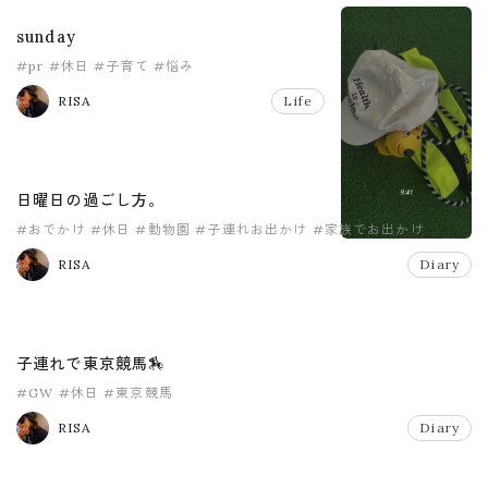
sunday
#pr
#休日
#子育て
#悩み
RISA
Life
日曜日の過ごし方。
#おでかけ
#休日
#動物園
#子連れお出かけ
#家族でお出かけ
#日曜日
RISA
Diary
子連れで東京競馬🏇
#GW
#休日
#東京競馬
RISA
Diary