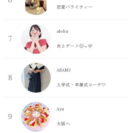
恋愛バライティー
aloha
7
夫とデート🙂‍↔️🩷
ASAMI
8
入学式・卒業式コーデ🤍
Ayu
9
大阪へ