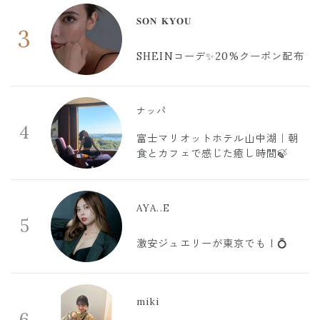
𝐒𝐎𝐍 𝐊𝐘𝐎𝐔
3
SHEINコーデ✨20%クーポン配布
ナッパ
4
富士マリオットホテル山中湖｜朝
食とカフェで感じた癒し時間🍃
AYA..E
5
激安ジュエリーが東京でも！💍
miki
6