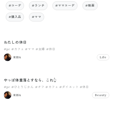
#コーデ
#ランチ
#ママコーデ
#映画
#購入品
#ママ
わたしの休日
#pr
#カフェ
#ママ
#主婦
#休日
RISA
Life
やっぱ体重落とすなら、これ👆
#pr
#ひとりじかん
#オフ
#カフェ
#ダイエット
#休日
RISA
Beauty