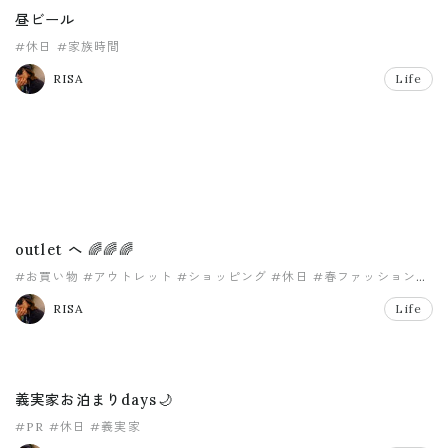
昼ビール
#休日
#家族時間
RISA
Life
outlet へ 🌈🌈🌈
#お買い物
#アウトレット
#ショッピング
#休日
#春ファッション
#購入品
RISA
Life
義実家お泊まりdays🌙
#PR
#休日
#義実家