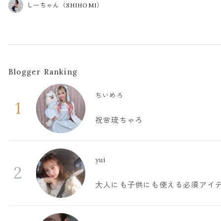
しーちゃん（SHIHOMI）
Blogger Ranking
ちいめろ
1
祝🌸琉ちゃろ
yui
2
大人にも子供にも使える必須アイ