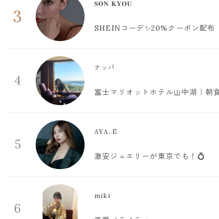
𝐒𝐎𝐍 𝐊𝐘𝐎𝐔
3
SHEINコーデ✨20%クーポン配布
ナッパ
4
富士マリオットホテル山中湖｜朝食
AYA..E
5
激安ジュエリーが東京でも！💍
miki
6