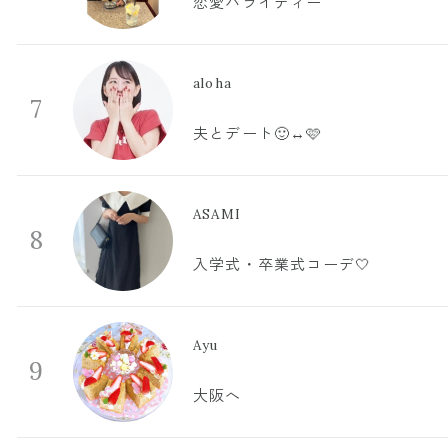
恋愛バライティー
aloha
7
夫とデート🙂‍↔️🩷
ASAMI
8
入学式・卒業式コーデ🤍
Ayu
9
大阪へ