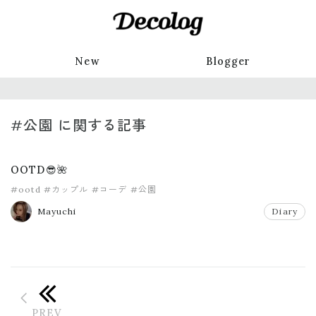
New
Blogger
#公園 に関する記事
OOTD😎🌺
#ootd
#カップル
#コーデ
#公園
Mayuchi
Diary