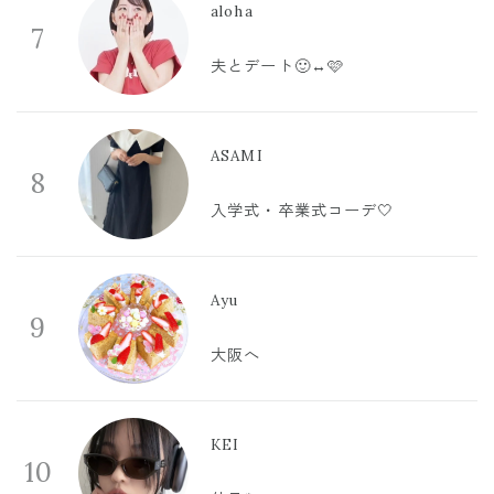
aloha
7
夫とデート🙂‍↔️🩷
ASAMI
8
入学式・卒業式コーデ🤍
Ayu
9
大阪へ
KEI
10