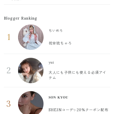
Blogger Ranking
ちいめろ
1
祝🌸琉ちゃろ
yui
2
大人にも子供にも使える必須アイ
テム
𝐒𝐎𝐍 𝐊𝐘𝐎𝐔
3
SHEINコーデ✨20%クーポン配布