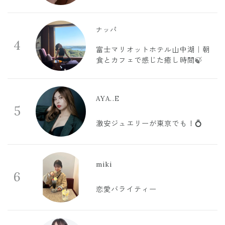
ナッパ
4
富士マリオットホテル山中湖｜朝
食とカフェで感じた癒し時間🍃
AYA..E
5
激安ジュエリーが東京でも！💍
miki
6
恋愛バライティー