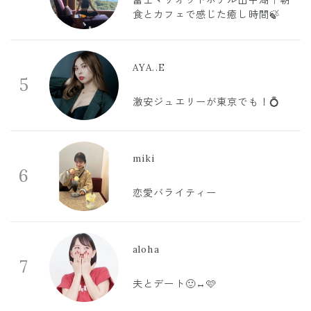
食とカフェで感じた癒し時間🍃
AYA..E
5
激安ジュエリーが東京でも！💍
miki
6
恋愛バライティー
aloha
7
夫とデート🙂‍↔️🩷