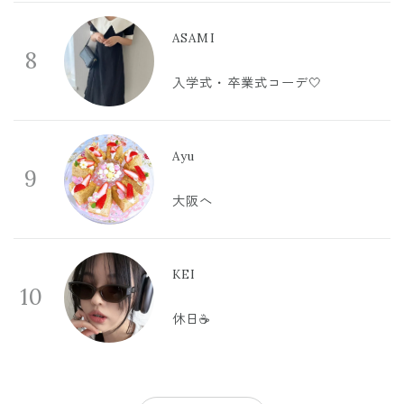
ASAMI
8
入学式・卒業式コーデ🤍
Ayu
9
大阪へ
KEI
10
休日☕️