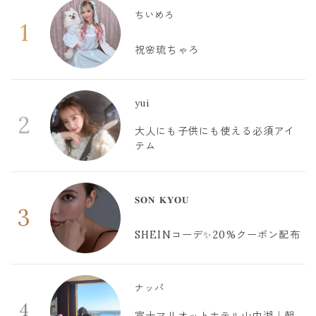
ちいめろ
1
祝🌸琉ちゃろ
yui
2
大人にも子供にも使える必須アイ
テム
𝐒𝐎𝐍 𝐊𝐘𝐎𝐔
3
SHEINコーデ✨20%クーポン配布
ナッパ
4
富士マリオットホテル山中湖｜朝